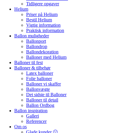
Tidligere opgaver
Helium
Priser på Helium
Bestil Helium
Vigtig information
Praktisk information
Ballon muligheder
Ballonport
Ballondrop
Ballondekoration
Balloner med Helium
Balloner til fest
Balloner & tilbehør
Latex balloner
Folie balloner
Balloner vi skaffer
Ballonvægte
Det sidste til Balloner
Balloner til detail
Ballon Ordbog
Ballon inspiration
Galleri
Referencer
Om os
Glade kunder 🙂