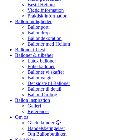
Bestil Helium
Vigtig information
Praktisk information
Ballon muligheder
Ballonport
Ballondrop
Ballondekoration
Balloner med Helium
Balloner til fest
Balloner & tilbehør
Latex balloner
Folie balloner
Balloner vi skaffer
Ballonvægte
Det sidste til Balloner
Balloner til detail
Ballon Ordbog
Ballon inspiration
Galleri
Referencer
Om os
Glade kunder 🙂
Handelsbetingelser
Om Ballonbutikken
Kontakt os