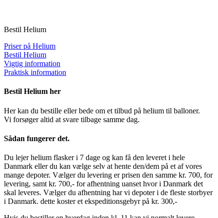
Bestil Helium
Priser på Helium
Bestil Helium
Vigtig information
Praktisk information
Bestil Helium her
Her kan du bestille eller bede om et tilbud på helium til balloner.
Vi forsøger altid at svare tilbage samme dag.
Sådan fungerer det.
Du lejer helium flasker i 7 dage og kan få den leveret i hele
Danmark eller du kan vælge selv at hente den/dem på et af vores
mange depoter. Vælger du levering er prisen den samme kr. 700, for
levering, samt kr. 700,- for afhentning uanset hvor i Danmark det
skal leveres. Vælger du afhentning har vi depoter i de fleste storbyer
i Danmark. dette koster et ekspeditionsgebyr på kr. 300,-
Hvis du bestiller en hverdag inden kl. 11 kan vi normalt levere