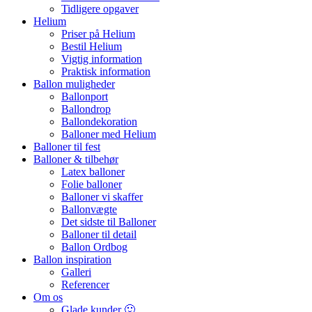
Tidligere opgaver
Helium
Priser på Helium
Bestil Helium
Vigtig information
Praktisk information
Ballon muligheder
Ballonport
Ballondrop
Ballondekoration
Balloner med Helium
Balloner til fest
Balloner & tilbehør
Latex balloner
Folie balloner
Balloner vi skaffer
Ballonvægte
Det sidste til Balloner
Balloner til detail
Ballon Ordbog
Ballon inspiration
Galleri
Referencer
Om os
Glade kunder 🙂