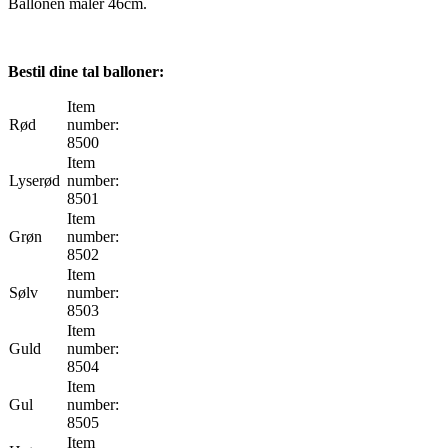
Ballonen måler 46cm.
Bestil dine tal balloner:
Item
Rød
number:
8500
Item
Lyserød
number:
8501
Item
Grøn
number:
8502
Item
Sølv
number:
8503
Item
Guld
number:
8504
Item
Gul
number:
8505
Item