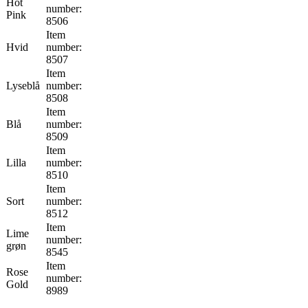
Hot
number:
Pink
8506
Item
Hvid
number:
8507
Item
Lyseblå
number:
8508
Item
Blå
number:
8509
Item
Lilla
number:
8510
Item
Sort
number:
8512
Item
Lime
number:
grøn
8545
Item
Rose
number:
Gold
8989