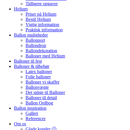
Tidligere opgaver
Helium
Priser på Helium
Bestil Helium
Vigtig information
Praktisk information
Ballon muligheder
Ballonport
Ballondrop
Ballondekoration
Balloner med Helium
Balloner til fest
Balloner & tilbehør
Latex balloner
Folie balloner
Balloner vi skaffer
Ballonvægte
Det sidste til Balloner
Balloner til detail
Ballon Ordbog
Ballon inspiration
Galleri
Referencer
Om os
Glade kunder 🙂