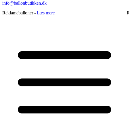
info@ballonbutikken.dk
Reklameballoner -
Læs mere
R