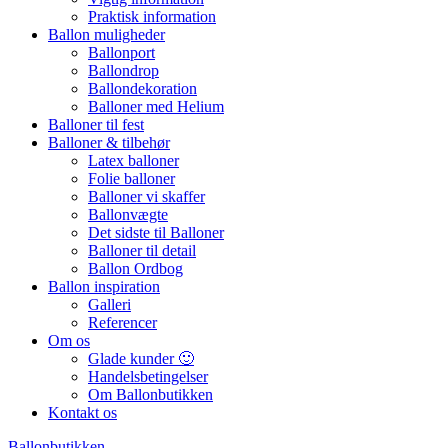
Praktisk information
Ballon muligheder
Ballonport
Ballondrop
Ballondekoration
Balloner med Helium
Balloner til fest
Balloner & tilbehør
Latex balloner
Folie balloner
Balloner vi skaffer
Ballonvægte
Det sidste til Balloner
Balloner til detail
Ballon Ordbog
Ballon inspiration
Galleri
Referencer
Om os
Glade kunder 🙂
Handelsbetingelser
Om Ballonbutikken
Kontakt os
Ballonbutikken