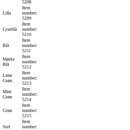
5208
Item
Lilla
number:
5209
Item
Lyseblå
number:
5210
Item
Blå
number:
5211
Item
Mørke
number:
Blå
5212
Item
Lime
number:
Grøn
5213
Item
Mint
number:
Grøn
5214
Item
Grøn
number:
5215
Item
Sort
number: