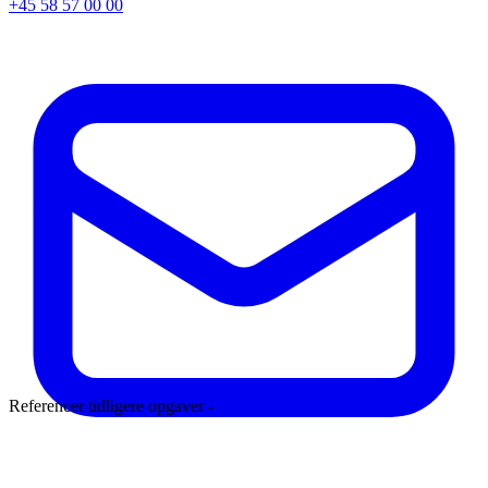
+45 58 57 00 00
Referencer tidligere opgaver -
Læs mere
Reklameballoner -
Læs mere