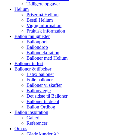
Tidligere opgaver
Helium
Priser på Helium
Bestil Helium
Vigtig information
Praktisk information
Ballon muligheder
Ballonport
Ballondrop
Ballondekoration
Balloner med Helium
Balloner til fest
Balloner & tilbehør
Latex balloner
Folie balloner
Balloner vi skaffer
Ballonvægte
Det sidste til Balloner
Balloner til detail
Ballon Ordbog
Ballon inspiration
Galleri
Referencer
Om os
Glade kunder 🙂