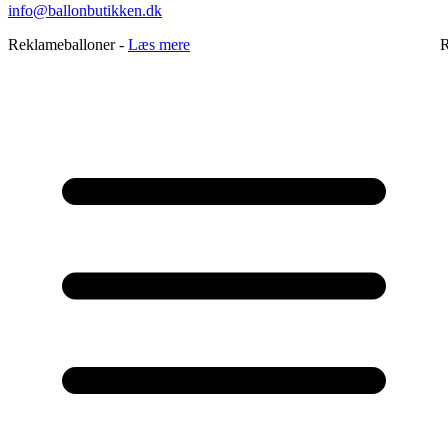
info@ballonbutikken.dk
Reklameballoner -
Læs mere
R