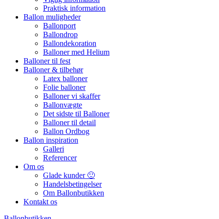
Praktisk information
Ballon muligheder
Ballonport
Ballondrop
Ballondekoration
Balloner med Helium
Balloner til fest
Balloner & tilbehør
Latex balloner
Folie balloner
Balloner vi skaffer
Ballonvægte
Det sidste til Balloner
Balloner til detail
Ballon Ordbog
Ballon inspiration
Galleri
Referencer
Om os
Glade kunder 🙂
Handelsbetingelser
Om Ballonbutikken
Kontakt os
Ballonbutikken