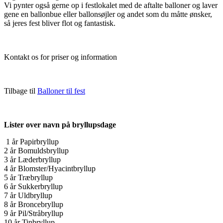
Vi pynter også gerne op i festlokalet med de aftalte balloner og laver
gene en ballonbue eller ballonsøjler og andet som du måtte ønsker,
så jeres fest bliver flot og fantastisk.
Kontakt os for priser og information
Tilbage til
Balloner til fest
Lister over navn på bryllupsdage
1 år Papirbryllup
2 år Bomuldsbryllup
3 år Læderbryllup
4 år Blomster/Hyacintbryllup
5 år Træbryllup
6 år Sukkerbryllup
7 år Uldbryllup
8 år Broncebryllup
9 år Pil/Stråbryllup
10 år Tinbryllup