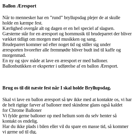
Ballon Æresport
Når to mennesker har en ”rund” bryllupsdag plejer de at skulle
holde en kæmpe fest.
Kærlighed overgår alt og dagen er en hel speciel af slagsen.
Gæsterne står for en æresport og hornmusik til brudeparret der bliver
vækket tidligt om morgen med musikken og sang.
Brudeparret kommer ud efter noget tid og stiller sig under
æresporten hvorefter alle fremmødte bliver budt ind til kaffe og
morgenmad.
En ny og sjov måde at lave en æresport er med balloner.
Ballonbutikken er eksperter i udførelse af en ballon Æresport.
Brug os til dit næste fest når I skal holde Bryllupsdag.
Skal vi lave en ballon æresport så tøv ikke med at kontakte os, vi har
de helt rigtige farver af balloner med skindene glans også kaldet
for Chrome Balloner
Vi fylde gerne balloner op med helium som du selv henter så
kontakt os endelig.
Har du ikke plads i bilen eller vil du spare en masse tid, så kommer
vi gerne ud til dig.