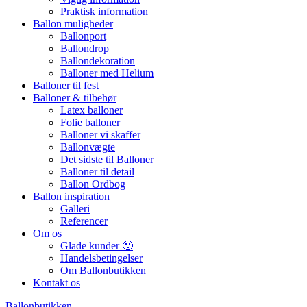
Praktisk information
Ballon muligheder
Ballonport
Ballondrop
Ballondekoration
Balloner med Helium
Balloner til fest
Balloner & tilbehør
Latex balloner
Folie balloner
Balloner vi skaffer
Ballonvægte
Det sidste til Balloner
Balloner til detail
Ballon Ordbog
Ballon inspiration
Galleri
Referencer
Om os
Glade kunder 🙂
Handelsbetingelser
Om Ballonbutikken
Kontakt os
Ballonbutikken