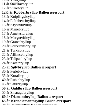
11 år Stål/Ravbryllup
12 år Silkebryllup
12½ år Kobberbryllup Ballon æresport
13 år Kniplingsbryllup
14 år Elfenbensbryllup
15 år Krystalbryllup
16 år Månebryllup
17 år Ametystbryllup
18 år Margueritbryllup
19 år Granatbryllup
20 år Porcelænsbryllup
21 år Turkisbryllup
22 år Alliancebryllup
23 år Tulipanbryllup
24 år Karatbryllup
25 år Sølvbryllup Ballon æresport
30 år Perlebryllup
35 år Koralbryllup
40 år Rubinbryllup
45 år Safirbryllup
50 år Guldbryllup Ballon æresport
55 år Smaragdbryllup
60 år Diamantbryllup Ballon æresport
65 år Krondiamantbryllup Ballon æresport