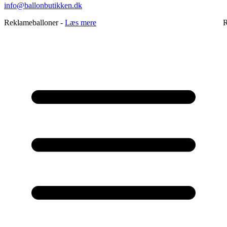
info@ballonbutikken.dk
Reklameballoner -
Læs mere
R