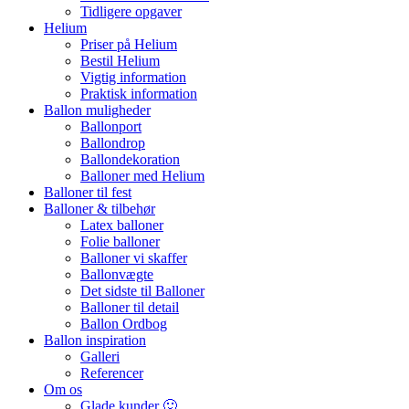
Tidligere opgaver
Helium
Priser på Helium
Bestil Helium
Vigtig information
Praktisk information
Ballon muligheder
Ballonport
Ballondrop
Ballondekoration
Balloner med Helium
Balloner til fest
Balloner & tilbehør
Latex balloner
Folie balloner
Balloner vi skaffer
Ballonvægte
Det sidste til Balloner
Balloner til detail
Ballon Ordbog
Ballon inspiration
Galleri
Referencer
Om os
Glade kunder 🙂