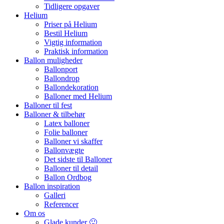
Tidligere opgaver
Helium
Priser på Helium
Bestil Helium
Vigtig information
Praktisk information
Ballon muligheder
Ballonport
Ballondrop
Ballondekoration
Balloner med Helium
Balloner til fest
Balloner & tilbehør
Latex balloner
Folie balloner
Balloner vi skaffer
Ballonvægte
Det sidste til Balloner
Balloner til detail
Ballon Ordbog
Ballon inspiration
Galleri
Referencer
Om os
Glade kunder 🙂