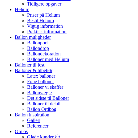
Tidligere opgaver
Helium
Priser på Helium
Bestil Helium
Vigtig information
Praktisk information
Ballon muligheder
Ballonport
Ballondrop
Ballondekoration
Balloner med Helium
Balloner til fest
Balloner & tilbehør
Latex balloner
Folie balloner
Balloner vi skaffer
Ballonvægte
Det sidste til Balloner
Balloner til detail
Ballon Ordbog
Ballon inspiration
Galleri
Referencer
Om os
Glade kunder 🙂